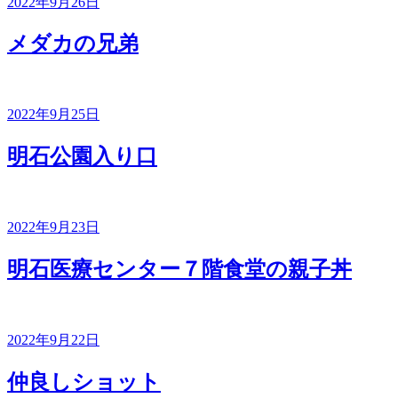
投
2022年9月26日
稿
日:
メダカの兄弟
投
2022年9月25日
稿
日:
明石公園入り口
投
2022年9月23日
稿
日:
明石医療センター７階食堂の親子丼
投
2022年9月22日
稿
日:
仲良しショット