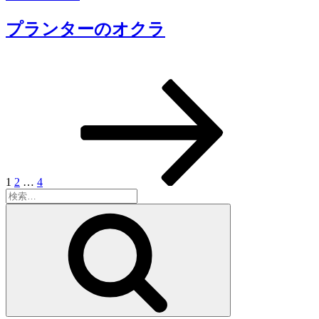
稿
日:
プランターのオクラ
固
固
固
次
投
定
定
定
の
稿
ペ
ペ
ペ
ペ
ー
ー
ー
ー
の
ジ
ジ
ジ
ジ
ペ
ー
1
2
…
4
検
ジ
索:
検
送
索
り