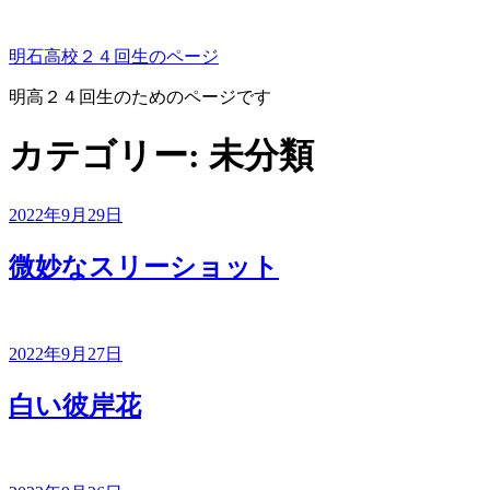
コ
ン
明石高校２４回生のページ
テ
ン
明高２４回生のためのページです
ツ
へ
カテゴリー:
未分類
ス
キ
ッ
投
2022年9月29日
プ
稿
日:
微妙なスリーショット
投
2022年9月27日
稿
日:
白い彼岸花