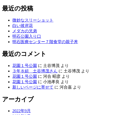
最近の投稿
微妙なスリーショット
白い彼岸花
メダカの兄弟
明石公園入り口
明石医療センター７階食堂の親子丼
最近のコメント
花園１号公園
に
土谷博茂
より
３年８組 土谷博茂さん
に
土谷博茂
より
花園１号公園
に
河合 昭彦
より
花園１号公園
に
小池孝良
より
新しいページに寄せて
に
河合嘉
より
アーカイブ
2022年9月