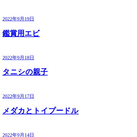
投
2022年9月19日
稿
日:
鑑賞用エビ
投
2022年9月18日
稿
日:
タニシの親子
投
2022年9月17日
稿
日:
メダカとトイプードル
投
2022年9月14日